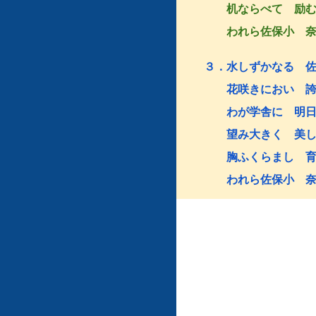
机ならべて 励む
われら佐保小 奈
３．水しずかなる 
花咲きにおい 誇
わが学舎に 明日
望み大きく 美し
胸ふくらまし 育
われら佐保小 奈