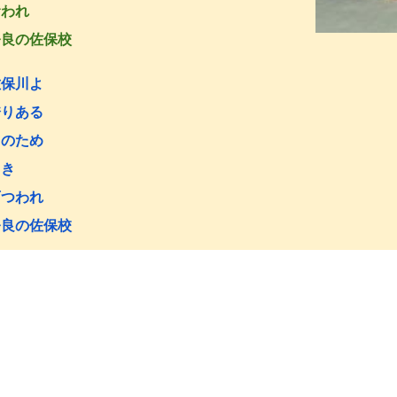
われ
良の佐保校
佐保川よ
りある
のため
き
つわれ
良の佐保校