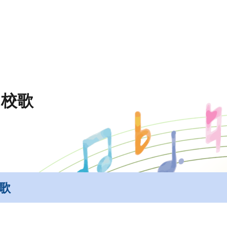
ip to main content
Skip to navigat
|
校歌
歌