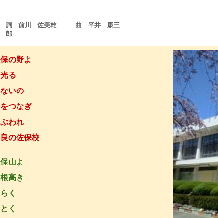
詞 前川 佐美雄 曲 平井 康三
郎
佐保の野よ
光る
ないの
をつなぎ
ぶわれ
良の佐保校
佐保山よ
根高き
らく
とく