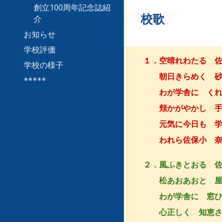
創立100周年記念誌紹
校歌
介
お知らせ
学校評価
１．空晴れわたる 
学校の様子
朝日きらめく 砂
*****
わが学舎に くれ
頬かがやかし 手
元気に今日も 学
われら佐保小 奈
２．風ふきとおる 
松あおあおと 屋
わが学舎に 窓ひ
心正しく 知恵さ